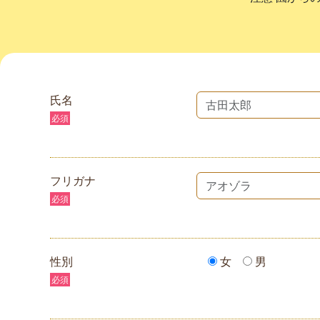
氏名
必須
フリガナ
必須
性別
女
男
必須