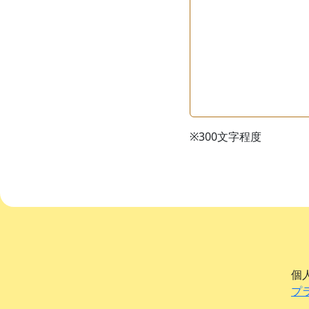
※300文字程度
個
プ